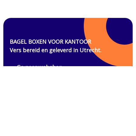
Home
About LOX
Work at
Menu
Catering