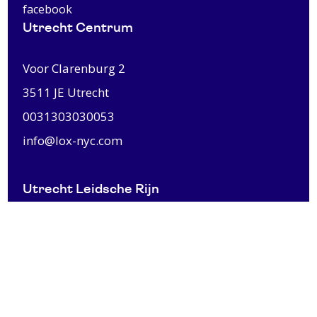
facebook
Utrecht Centrum
Voor Clarenburg 2
3511 JE
Utrecht
0031303030053
info@lox-nyc.com
Utrecht Leidsche Rijn
Lissabonpromenade 6
3541 DP Utrecht
0031303031372
info@lox-nyc.com