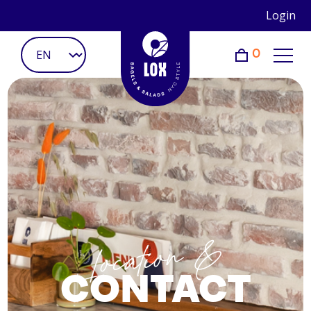
Login
0
Location &
CONTACT