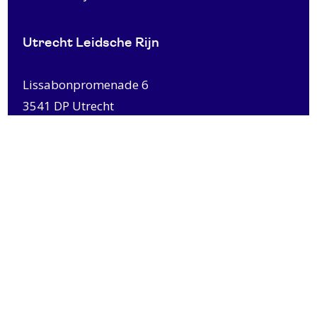
Utrecht Leidsche Rijn
Lissabonpromenade 6
3541 DP Utrecht
0031303031372
info@lox-nyc.com
© Copyright 2026 LOX Utrecht
Privacybeleid
Website door Commandos